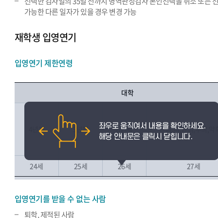
선택한 검사일의 35일 전까지 병역판정검사 본인선택을 취소 또는 
가능한 다른 일자가 있을 경우 변경 가능
재학생 입영연기
입영연기 제한연령
대학
4년제
5년제
6년제
의,치,한의,수의,약
24세
25세
26세
27세
입영연기를 받을 수 없는 사람
퇴학, 제적된 사람