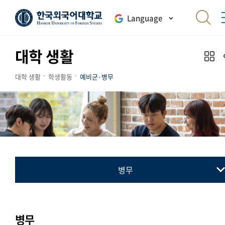
Language
대학 생활
대학 생활
학생활동
예비군·병무
병무
예비군
병무
병무
민방위