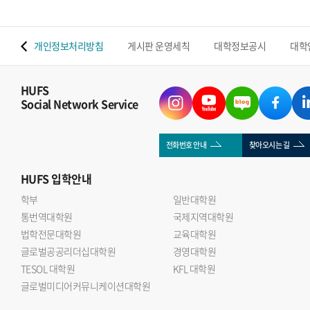
 맵
개인정보처리방침
게시판 운영세칙
대학정보공시
대학
HUFS
Social Network Service
전화번호 안내
찾아오시는 길
HUFS
입학안내
학부
일반대학원
통번역대학원
국제지역대학원
법학전문대학원
교육대학원
글로벌공공리더십대학원
경영대학원
TESOL 대학원
KFL 대학원
글로벌미디어커뮤니케이션대학원