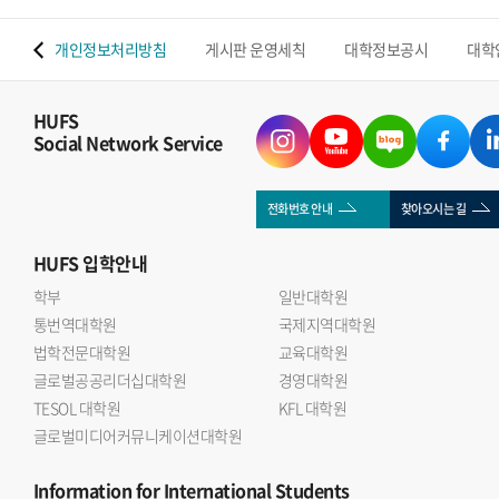
 맵
개인정보처리방침
게시판 운영세칙
대학정보공시
대학
HUFS
Social Network Service
전화번호 안내
찾아오시는 길
HUFS
입학안내
학부
일반대학원
통번역대학원
국제지역대학원
법학전문대학원
교육대학원
글로벌공공리더십대학원
경영대학원
TESOL 대학원
KFL 대학원
글로벌미디어커뮤니케이션대학원
Information
for International Students