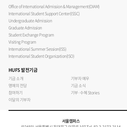
Office of International Admission & Management(OIAM)
International Student Support Center(ISSC)
Undergraduate Admission
Graduate Admission
Student Exchange Program
Visiting Program
International Summer Session(ISS)
International Student Organization(ISO)
HUFS
발전기금
기금 소개
기부자 예우
명예의 전당
기금 소식
참여하기
기부·수혜 Stories
이달의 기부자
서울캠퍼스
(02450) 서울특별시 동대문구 이문로 107 Tel. 82-2-2173-2114