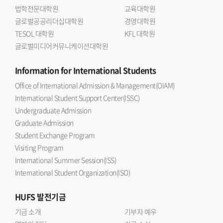
법학전문대학원
교육대학원
글로벌공공리더십대학원
경영대학원
TESOL 대학원
KFL 대학원
글로벌미디어커뮤니케이션대학원
Information
for International Students
Office of International Admission & Management(OIAM)
International Student Support Center(ISSC)
Undergraduate Admission
Graduate Admission
Student Exchange Program
Visiting Program
International Summer Session(ISS)
International Student Organization(ISO)
HUFS
발전기금
기금 소개
기부자 예우