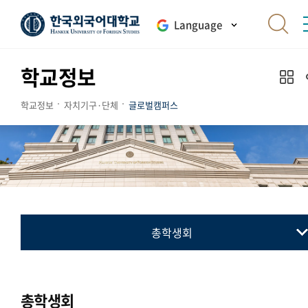
Language
학교정보
학교정보
자치기구·단체
글로벌캠퍼스
총학생회
총학생회
동아리연합회
총학생회
통·번역연합회