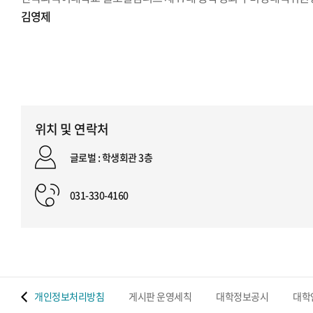
김영제
위치 및 연락처
글로벌 : 학생회관 3층
031-330-4160
 맵
개인정보처리방침
게시판 운영세칙
대학정보공시
대학