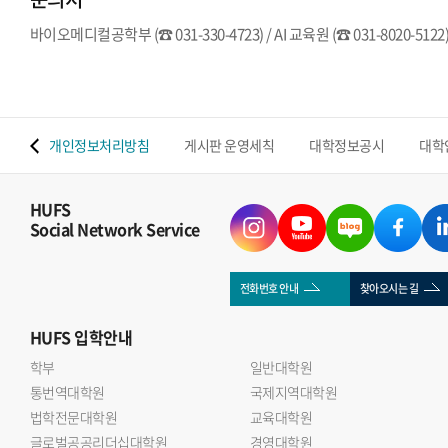
바이오메디컬공학부 (☎ 031-330-4723) / AI 교육원 (☎ 031-8020-5122
 맵
개인정보처리방침
게시판 운영세칙
대학정보공시
대학
HUFS
Social Network Service
전화번호 안내
찾아오시는 길
HUFS
입학안내
학부
일반대학원
통번역대학원
국제지역대학원
법학전문대학원
교육대학원
글로벌공공리더십대학원
경영대학원