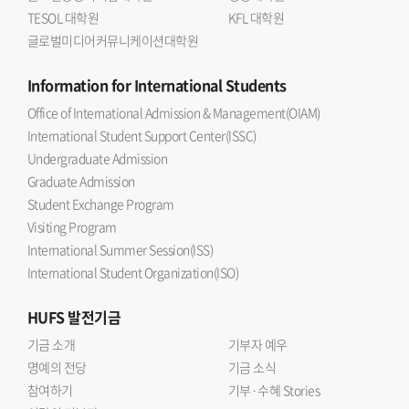
TESOL 대학원
KFL 대학원
글로벌미디어커뮤니케이션대학원
Information
for International Students
Office of International Admission & Management(OIAM)
International Student Support Center(ISSC)
Undergraduate Admission
Graduate Admission
Student Exchange Program
Visiting Program
International Summer Session(ISS)
International Student Organization(ISO)
HUFS
발전기금
기금 소개
기부자 예우
명예의 전당
기금 소식
참여하기
기부·수혜 Stories