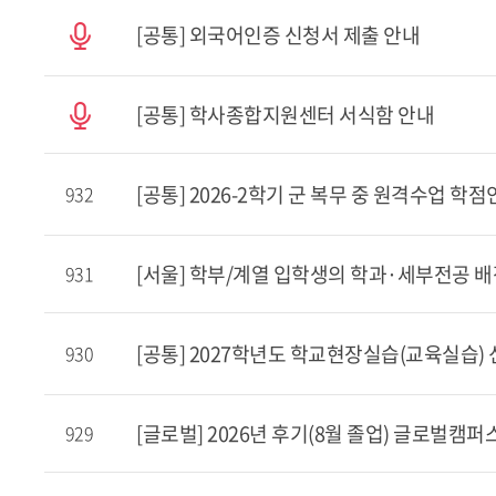
[공통] 외국어인증 신청서 제출 안내
[공통] 학사종합지원센터 서식함 안내
[공통] 2026-2학기 군 복무 중 원격수업 학
932
[서울] 학부/계열 입학생의 학과·세부전공 배
931
[공통] 2027학년도 학교현장실습(교육실습) 
930
[글로벌] 2026년 후기(8월 졸업) 글로벌캠
929