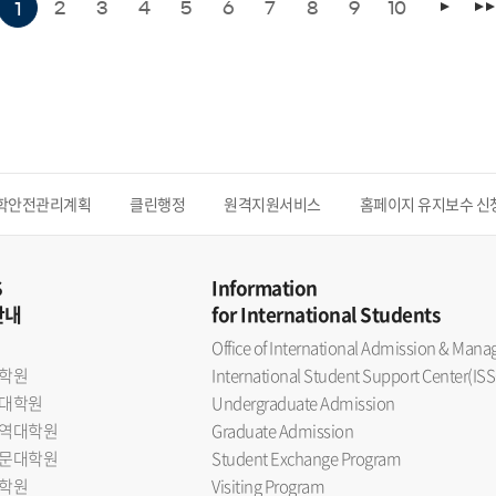
2
3
4
5
6
7
8
9
10
1
학안전관리계획
클린행정
원격지원서비스
홈페이지 유지보수 신
S
Information
안내
for International Students
Office of International Admission & Ma
학원
International Student Support Center(ISS
대학원
Undergraduate Admission
역대학원
Graduate Admission
문대학원
Student Exchange Program
학원
Visiting Program