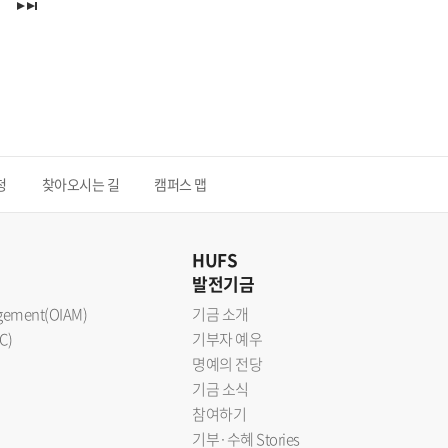
청
찾아오시는 길
캠퍼스 맵
HUFS
발전기금
nagement(OIAM)
기금 소개
C)
기부자 예우
명예의 전당
기금 소식
참여하기
기부·수혜 Stories