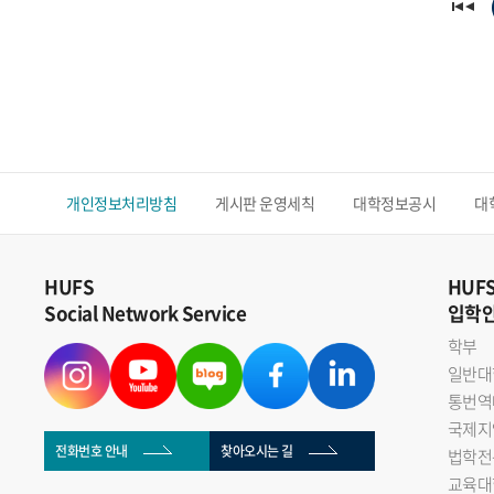
개인정보처리방침
게시판 운영세칙
대학정보공시
대
HUFS
HUF
Social Network Service
입학
학부
일반대
통번역
국제지
전화번호 안내
찾아오시는 길
법학전
교육대