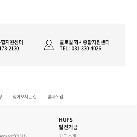
종합지원센터
글로벌 학사종합지원센터
2173-2130
TEL : 031-330-4026
청
찾아오시는 길
캠퍼스 맵
HUFS
발전기금
nagement(OIAM)
기금 소개