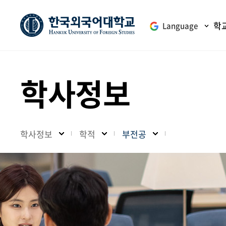
학
Language
학사정보
학사정보
학적
부전공