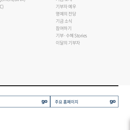
C)
기부자 예우
명예의 전당
기금 소식
참여하기
기부·수혜 Stories
이달의 기부자
go
go
주요 홈페이지