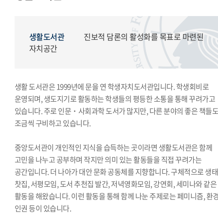
모의국제연합
국제학생회
생활도서관
생활도서관
진보적 담론의 활성화를 목표로 마련된
학생복지위원회
자치공간
영상사업단
한국외대풍물패연합회
생활 도서관은 1999년에 문을 연 학생자치도서관입니다. 학생회비로
한국외대통역협회
운영되며, 생도지기로 활동하는 학생들의 평등한 소통을 통해 꾸려가고
한국외대119학군단
있습니다. 주로 인문˙사회과학 도서가 많지만, 다른 분야의 좋은 책들
조금씩 구비하고 있습니다.
중앙도서관이 개인적인 지식을 습득하는 곳이라면 생활도서관은 함께
고민을 나누고 공부하며 작지만 의미 있는 활동들을 직접 꾸려가는
공간입니다. 더 나아가 대안 문화 공동체를 지향합니다. 구체적으로 생
찻집, 서평모임, 도서 추천집 발간, 저녁영화모임, 강연회, 세미나와 같은
활동을 해왔습니다. 이런 활동을 통해 함께 나눈 주제로는 페미니즘, 환경
인권 등이 있습니다.