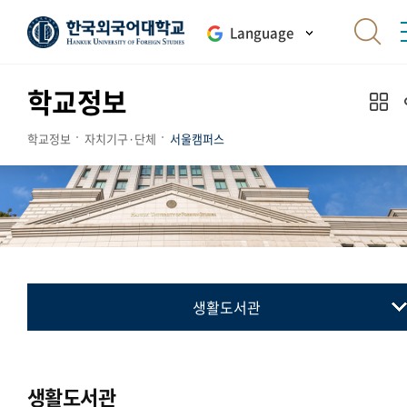
Language
학교정보
학교정보
자치기구·단체
서울캠퍼스
생활도서관
총학생회
동아리연합회
생활도서관
교지 편집위원회