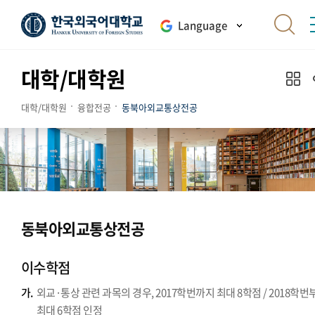
Language
대학/대학원
대학/대학원
융합전공
동북아외교통상전공
동북아외교통상전공
이수학점
가.
외교·통상 관련 과목의 경우, 2017학번까지 최대 8학점 / 2018학번
최대 6학점 인정