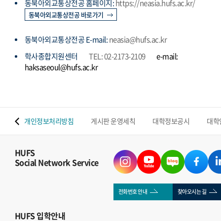
동북아외교통상전공 홈페이지:
https://neasia.hufs.ac.kr/
동북아외교통상전공 바로가기
동북아외교통상전공 E-mail:
neasia@hufs.ac.kr
학사종합지원센터
TEL: 02-2173-2109
e-mail:
haksaseoul@hufs.ac.kr
 맵
개인정보처리방침
게시판 운영세칙
대학정보공시
대학
HUFS
Social Network Service
전화번호 안내
찾아오시는 길
HUFS
입학안내