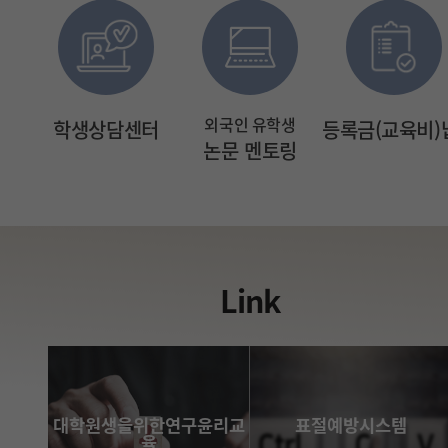
외국인 유학생
명서
학생상담센터
등록금(교육비
논문 멘토링
Link
대학원생을위한연구윤리교
표절예방시스템
육