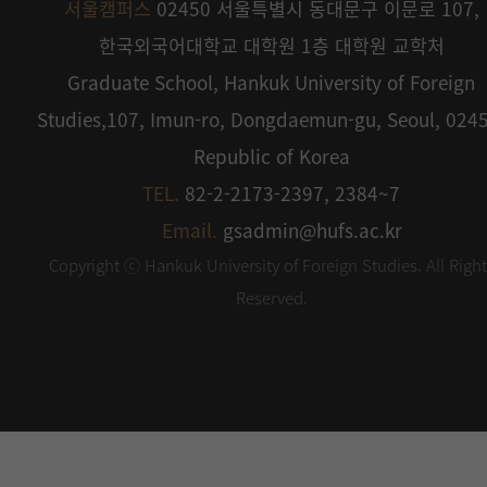
서울캠퍼스
02450 서울특별시 동대문구 이문로 107,
한국외국어대학교 대학원 1층 대학원 교학처
Graduate School, Hankuk University of Foreign
Studies,107, Imun-ro, Dongdaemun-gu, Seoul, 024
Republic of Korea
TEL.
82-2-2173-2397, 2384~7
Email.
gsadmin@hufs.ac.kr
Copyright ⓒ Hankuk University of Foreign Studies. All Righ
Reserved.