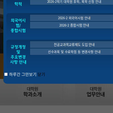
2026-2학기 대학원 휴학, 복학 신청 안내
학적
2026-2 외국어시험 안내
외국어시
2026-2 종합시험 안내
험/
종합시험
01
전공교과목교류제도 도입 안내
규정개정
선수과목 및 수료학점 등 변경사항 안내
및
주요변경
사항 안내
2026년
모집일정
원서접수
하루간 그만보기
닫기
대학원
대학원
학과소개
업무안내