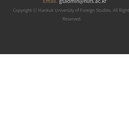
Email.
gsadmin@hufs.ac.kr
Copyright ⓒ Hankuk University of Foreign Studies. All Righ
Reserved.