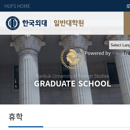
HUFS HOME
일반대학원
Powered by
Tr
Hankuk University of Foreign Studies
GRADUATE SCHOOL
휴학