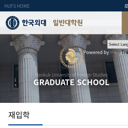
HUFS HOME
일반대학원
Powered by
Tr
Hankuk University of Foreign Studies
GRADUATE SCHOOL
재입학