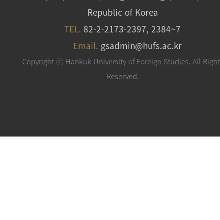
Republic of Korea
TEL.
82-2-2173-2397, 2384~7
Email.
gsadmin@hufs.ac.kr
Copyright ⓒ Hankuk University of Foreign Studies. All Righ
Reserved.