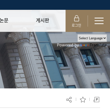
논문
게시판
로그인
제출 절차/자격
공지사항
Powered by
Translate
 및 템플릿
자료실
FAQ
_
취업·모집 관련 공지
제안심사
특강·프로그램 관련 공지
교육 이수 안내
대학원생권리장전
위원회 규정
대학원 총학생회
 지침서
외국인 유학생 비자(VISA)
문검색