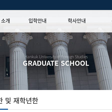
 소개
입학안내
학사안내
모집일정
학사일정표
학위논문
모집요강
강의시간표
논문작성법
원장
입시 공지사항
수업
양식함
Hankuk University of Foreign Studies
GRADUATE SCHOOL
락처
학부-대학원 연계과정
학적
논문지도
학위논문
석·박사 통합 학위과정
장학
연구윤리
박사후 연구과정
외국어시험
연구윤리
종합시험
연구윤리
제 규정
졸업생논
논문게재 연구비 지원
 및 재학년한