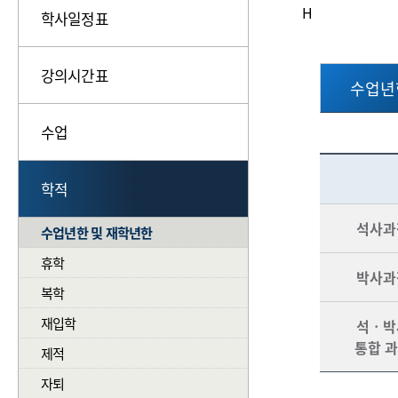
H
학사일정표
강의시간표
수업년
수업
재학
학적
석사과
수업년한 및 재학년한
휴학
박사과
복학
재입학
석ㆍ박
통합 
제적
자퇴