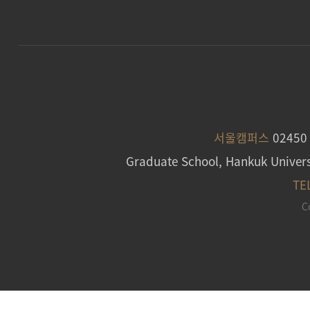
서울캠퍼스
0245
Graduate School, Hankuk Univers
TE
C