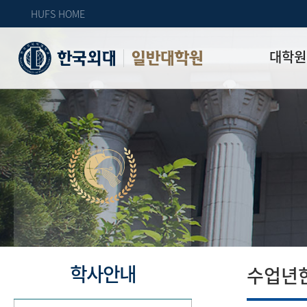
HUFS HOME
대학원
일반대학원
원장인사
연혁
역대 대학원 
주임교수 연
학과 소개
업무안내
오시는 길
자체 평가
학사안내
수업년한