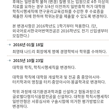
후에는 일반휴학 불허 (변경) 질병 또는 입원으로 4주 이상의
치료를 요하는 경우 3/4선 이전까지 일반휴학 허가 대학원
학칙시행세칙에 연구윤리교육강좌를 수강한 후 수료증을
제출한 자에 한하여 학위논문을 제출할 수 있도록 변경하다.
본 변경사항은 2016학년도 1학기부터 적용한다. (단,
외국어로서한국어번역전공은 2016학년도 전기 신입생부터
모집한다.)
2016년 01월 18일
최영태 나드리 회장에게 명예 경영학박사 학위를 수여하다.
2015년 10월 23일
대학원 학칙, 학칙시행세칙을 변경하다.
대학원 학칙에 대학원 개설학과 및 전공 중 중앙아시아∙
터키학과의 명칭을 터키∙중앙아시아∙몽골학과로 변경하다.
학위 과정에 대기환경과학과를 신설하고 협동과정으로
글로벌다형지식융합전공을 신설하다. 대학원 학칙시행세칙
일반전형은 서류심사와 구술시험에 의거한 평가방법으로
변경하다.