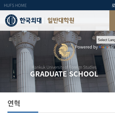
HUFS HOME
일반대학원
Powered by
Tr
Hankuk University of Foreign Studies
GRADUATE SCHOOL
연혁