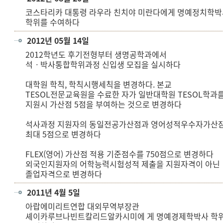
코스타리카 대통령 라우라 친치야 미란다에게 명예정치학박
학위를 수여하다
2012년 05월 14일
2012학년도 후기전형부터 생명공학과에서
석ㆍ박사통합학위과정 신입생 모집을 실시하다
대학원 학칙, 학칙시행세칙을 변경하다. 본교
TESOL전문교육원을 수료한 자가 일반대학원 TESOL학과
지원시 가산점 5점을 부여하는 것으로 변경하다
석사과정 지원자의 동일전공가산점과 영어성적우수자가산
최대 5점으로 변경하다
FLEX(영어) 가산점 적용 기준점수를 750점으로 변경하다
외국인지원자의 어학능력시험성적 제출을 지원자격이 아닌
졸업자격으로 변경하다
2011년 4월 5일
아랍에미리트연합 대외무역부장관
셰이카루브나빈트칼리드알카시미에 게 명예경제학박사 학