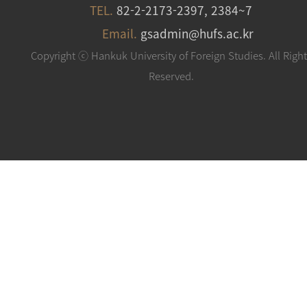
TEL.
82-2-2173-2397, 2384~7
Email.
gsadmin@hufs.ac.kr
Copyright ⓒ Hankuk University of Foreign Studies. All Righ
Reserved.