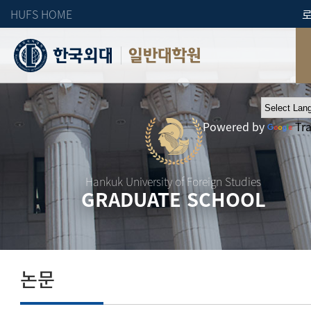
HUFS HOME
일반대학원
Powered by
Tr
Hankuk University of Foreign Studies
GRADUATE SCHOOL
논문