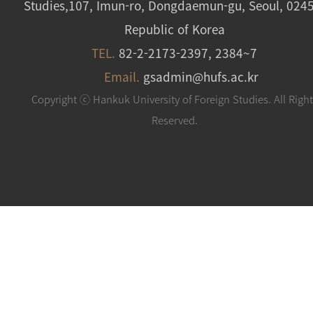
Studies,107, Imun-ro, Dongdaemun-gu, Seoul, 024
Republic of Korea
TEL.
82-2-2173-2397, 2384~7
Email.
gsadmin@hufs.ac.kr
Copyright ⓒ Hankuk University of Foreign Studies. All Righ
Reserved.