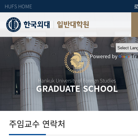
HUFS HOME
일반대학원
Powered by
Tr
Hankuk University of Foreign Studies
GRADUATE SCHOOL
주임교수 연락처