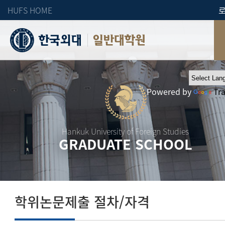
HUFS HOME
일반대학원
Powered by
Tr
Hankuk University of Foreign Studies
GRADUATE SCHOOL
학위논문제출 절차/자격