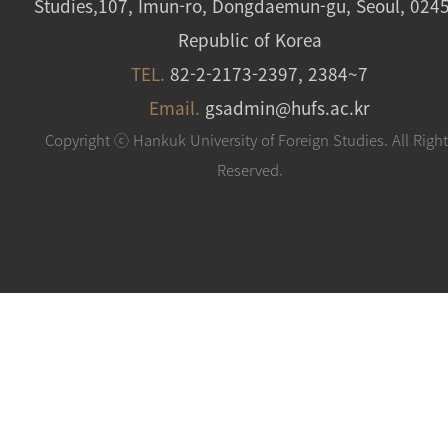
Studies,107, Imun-ro, Dongdaemun-gu, Seoul, 024
Republic of Korea
TEL.
82-2-2173-2397, 2384~7
Email.
gsadmin@hufs.ac.kr
Copyright ⓒ Hankuk University of Foreign Studies. All Righ
Reserved.