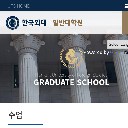
HUFS HOME
일반대학원
Powered by
Tr
Hankuk University of Foreign Studies
GRADUATE SCHOOL
수업