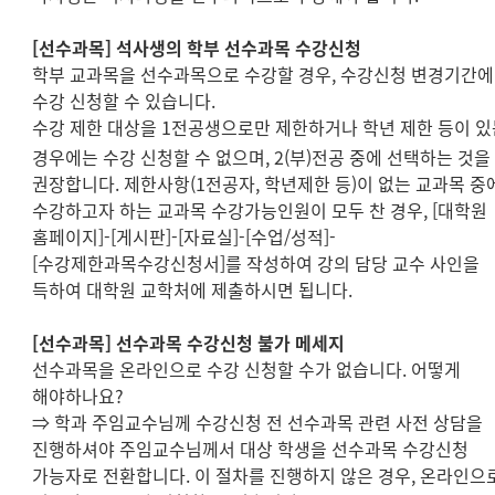
[
선수과목
]
석사생의 학부 선수과목 수강신청
학부 교과목을 선수과목으로 수강할 경우
,
수강신청 변경기간
수강 신청할 수 있습니다
.
수강 제한 대상을
1
전공생으로만 제한하거나 학년 제한 등이 있
경우에는 수강 신청할 수 없으며
,
2(
부
)
전공 중에 선택하는 것을
권장합니다
.
제한사항
(1
전공자
,
학년제한 등
)
이 없는 교과목 중
수강하고자 하는 교과목 수강가능인원이 모두 찬 경우
, [
대학원
홈페이지
]-[
게시판
]-[
자료실
]-[
수업
/
성적
]-
[
수강제한과목수강신청서
]
를 작성하여 강의 담당 교수 사인을
득하여 대학원 교학처에 제출하시면 됩니다
.
[
선수과목
]
선수과목 수강신청 불가 메세지
선수과목을 온라인으로 수강 신청할 수가 없습니다
.
어떻게
해야하나요
?
⇒
학과 주임교수님께 수강신청 전 선수과목 관련 사전 상담을
진행하셔야 주임교수님께서 대상 학생을 선수과목 수강신청
가능자로 전환합니다
.
이 절차를 진행하지 않은 경우
,
온라인으