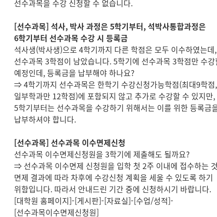
선수과목을 수강 신청할 수 없습니다
.
[
선수과목
]
석사
,
박사 과정은
5
학기부터
,
석박사통합과정은
6
학기부터 선수과목 수강 시 등록금
석사생
(
박사생
)
으로
4
학기까지 다른 학점은 모두 이수하였는데
,
선수과목
3
학점이 남았습니다
. 5
학기에 선수과목
3
학점만 수강
예정인데
,
등록금을 납부해야 하나요
?
⇒
4
학기까지 선수과목은 한학기 수강신청가능학점
(
최대
9
학점
일부학과만
12
학점
)
에 포함되지 않고 추가로 수강할 수 있지만
,
5
학기부터는 선수과목을 수강하기 위해서는 이를 위한 등록금
납부하셔야 합니다
.
[
선수과목
]
선수과목 이수면제신청
선수과목 이수면제신청원을
3
학기에 제출해도 될까요
?
⇒
선수과목 이수면제 신청원을 입학 첫
2
주 이내에 접수하는 
면제 결과에 따라 차후에 수강신청 계획을 세울 수 있도록 하기
위함입니다
.
따라서 안내드린 기간 중에 신청하시기 바랍니다.
[
대학원 홈페이지
]-[
게시판
]-[
자료실
]-[
수업
/
성적
]-
[
선수과목이수면제신청원
]