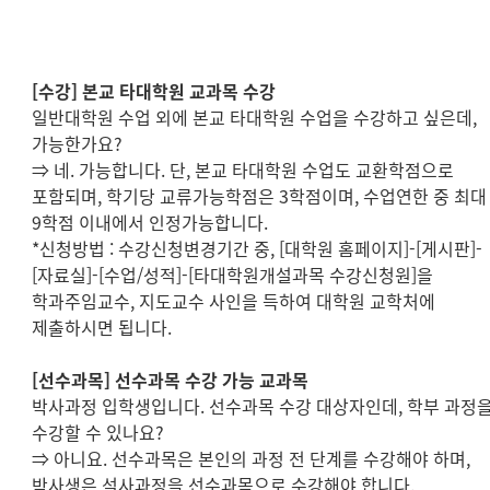
[
수강
]
본교 타대학원 교과목 수강
일반대학원 수업 외에 본교 타대학원 수업을 수강하고 싶은데
,
가능한가요
?
⇒
네
.
가능합니다
.
단
,
본교 타대학원 수업도 교환학점으로
포함되며
,
학기당 교류가능학점은
3
학점이며
,
수업연한 중 최대
9
학점 이내에서 인정가능합니다
.
*
신청방법
:
수강신청변경기간 중
, [
대학원 홈페이지
]-[
게시판
]-
[
자료실
]-[
수업
/
성적
]-[
타대학원개설과목 수강신청원
]
을
학과주임교수
,
지도교수 사인을 득하여 대학원 교학처에
제출하시면 됩니다
.
[
선수과목
]
선수과목 수강 가능 교과목
박사과정 입학생입니다
.
선수과목 수강 대상자인데
,
학부 과정
수강할 수 있나요
?
⇒
아니요
.
선수과목은 본인의 과정 전 단계를 수강해야 하며
,
박사생은 석사과정을 선수과목으로 수강해야 합니다
.