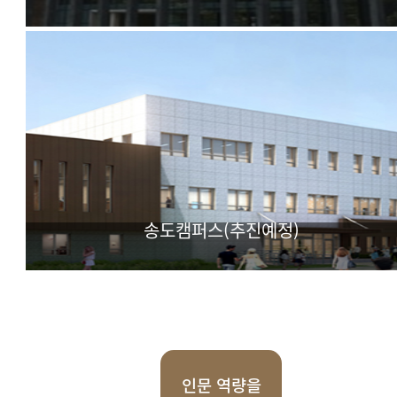
IT(Information & Technology) BT(BioTechnology) CT(Cul
Technology) 기반 실용학문 융합대학
송도캠퍼스(추진예정)
첨단과학 특화 대학
인문 역량을