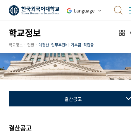
Language
학교정보
학교정보
현황
예결산·업무추진비·기부금·적립금
결산공고
예산공고
결산공고
결산공고
업무추진비 내역