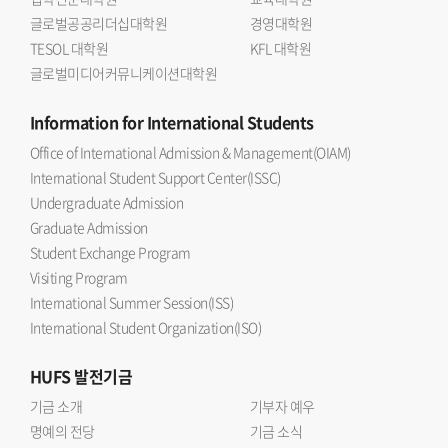
글로벌공공리더십대학원
경영대학원
TESOL 대학원
KFL 대학원
글로벌미디어커뮤니케이션대학원
Information
for International Students
Office of International Admission & Management(OIAM)
International Student Support Center(ISSC)
Undergraduate Admission
Graduate Admission
Student Exchange Program
Visiting Program
International Summer Session(ISS)
International Student Organization(ISO)
HUFS
발전기금
기금 소개
기부자 예우
명예의 전당
기금 소식