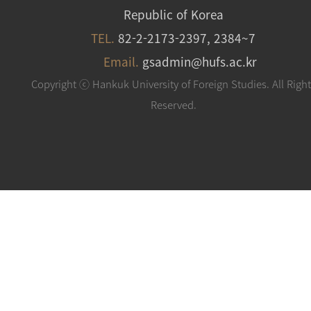
Republic of Korea
TEL.
82-2-2173-2397, 2384~7
Email.
gsadmin@hufs.ac.kr
Copyright ⓒ Hankuk University of Foreign Studies. All Righ
Reserved.