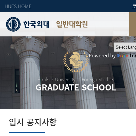
HUFS HOME
일반대학원
Powered by
Tr
Hankuk University of Foreign Studies
GRADUATE SCHOOL
입시 공지사항